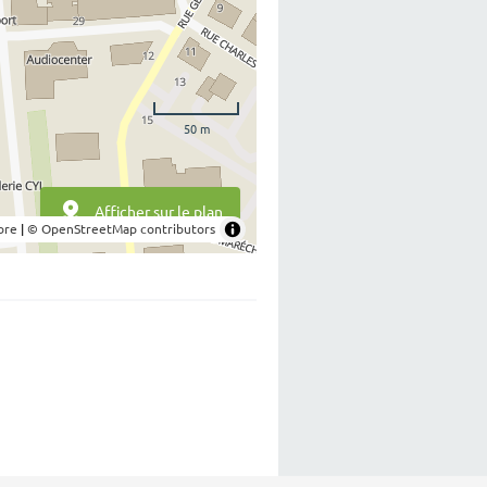
50 m
Afficher sur le plan
bre
|
© OpenStreetMap contributors