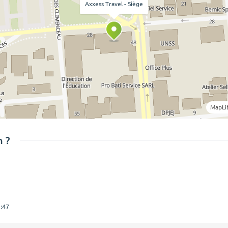
Axxess Travel - Siège
MapLi
 ?
:47