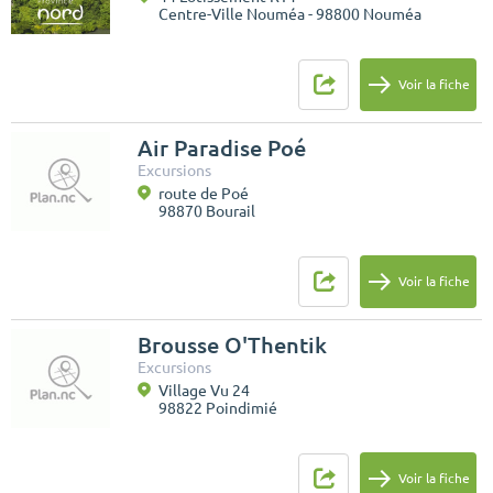
Centre-Ville Nouméa - 98800 Nouméa
Voir la fiche
Air Paradise Poé
Excursions
route de Poé
98870 Bourail
Voir la fiche
Brousse O'Thentik
Excursions
Village Vu 24
98822 Poindimié
Voir la fiche