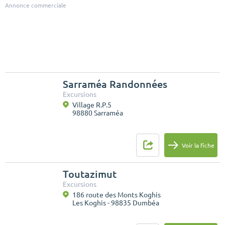
Annonce commerciale
Sarraméa Randonnées
Excursions
Village R.P.5
98880 Sarraméa
Voir la fiche
Toutazimut
Excursions
186 route des Monts Koghis
Les Koghis - 98835 Dumbéa