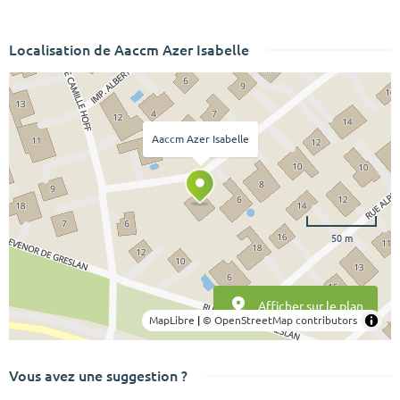
Localisation de Aaccm Azer Isabelle
Aaccm Azer Isabelle
50 m
Afficher sur le plan
MapLibre
|
© OpenStreetMap contributors
Vous avez une suggestion ?