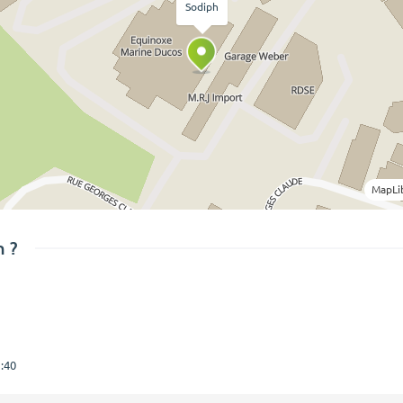
Sodiph
MapLi
 ?
:40