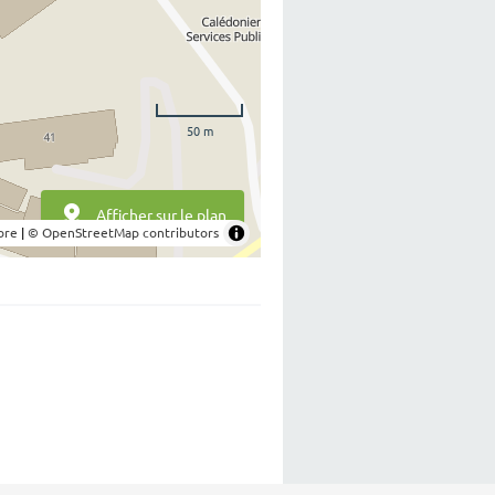
50 m
Afficher sur le plan
bre
|
© OpenStreetMap contributors