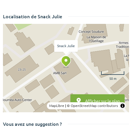
Localisation de Snack Julie
Snack Julie
50 m
Afficher sur le plan
MapLibre
|
© OpenStreetMap contributors
Vous avez une suggestion ?