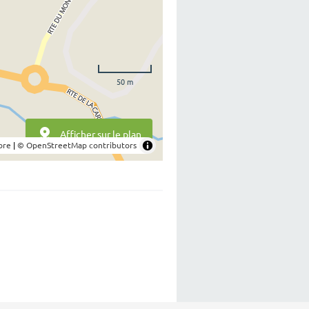
50 m
Afficher sur le plan
bre
|
© OpenStreetMap contributors