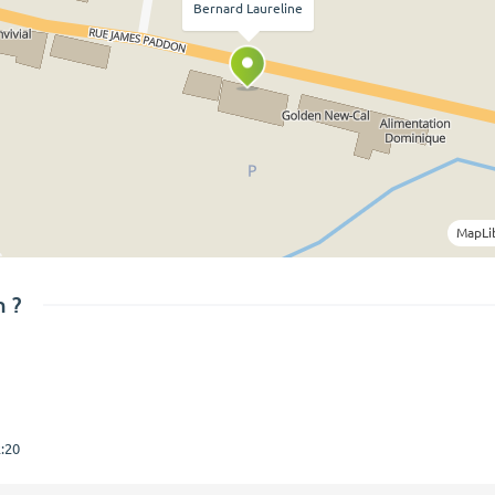
Bernard Laureline
MapLi
 ?
:20