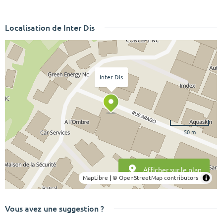
Localisation de Inter Dis
Inter Dis
50 m
Afficher sur le plan
MapLibre
|
© OpenStreetMap contributors
Vous avez une suggestion ?