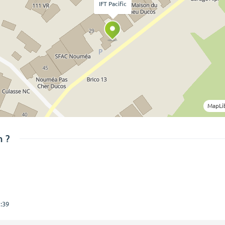
IFT Pacific
MapLi
 ?
:39