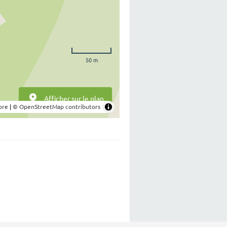
50 m
Afficher sur le plan
bre
|
© OpenStreetMap contributors