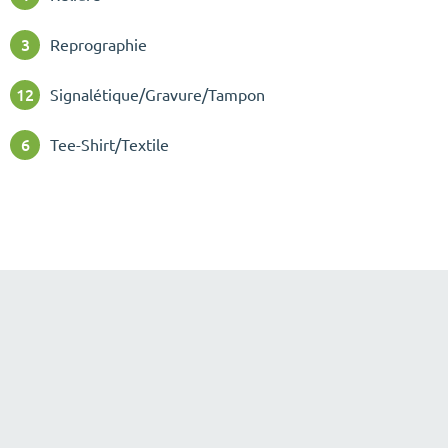
3
Reprographie
12
Signalétique/Gravure/Tampon
6
Tee-Shirt/Textile