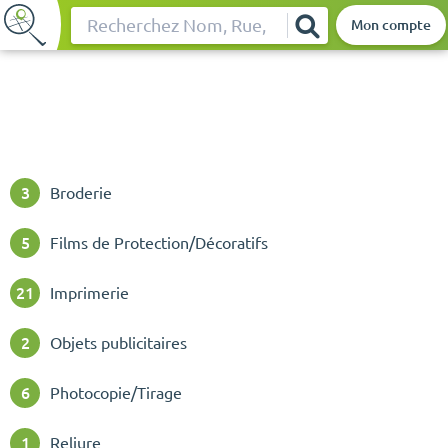
Mon compte
Rechercher
3
Broderie
5
Films de Protection/Décoratifs
21
Imprimerie
2
Objets publicitaires
6
Photocopie/Tirage
1
Reliure