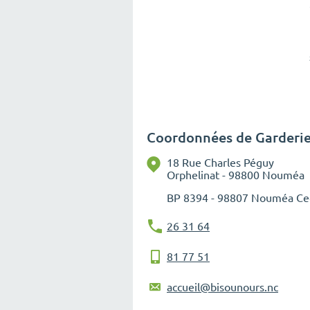
Coordonnées de Garderie
18 Rue Charles Péguy
Orphelinat - 98800 Nouméa
BP
8394 - 98807 Nouméa C
26 31 64
81 77 51
accueil@bisounours.nc