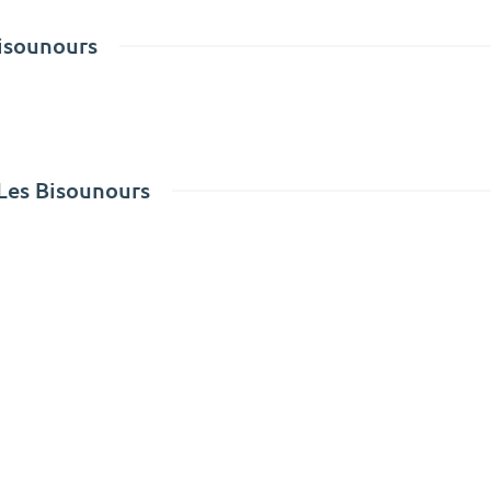
Bisounours
 Les Bisounours