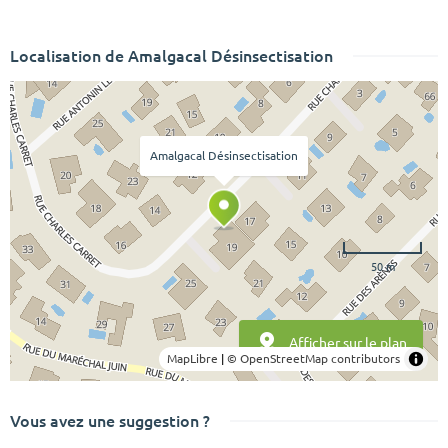
Localisation de Amalgacal Désinsectisation
Amalgacal Désinsectisation
50 m
Afficher sur le plan
MapLibre
|
© OpenStreetMap contributors
Vous avez une suggestion ?