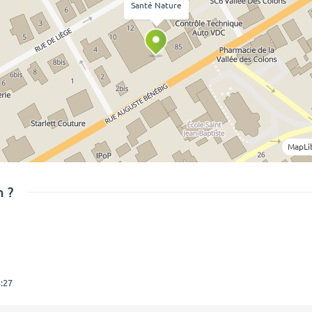
Santé Nature
MapLi
 ?
:27