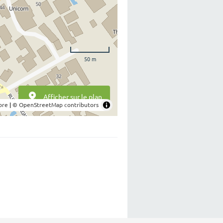
50 m
Afficher sur le plan
bre
|
© OpenStreetMap contributors