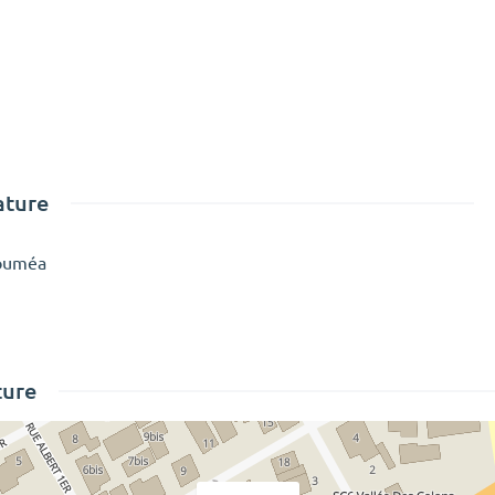
ature
Nouméa
ture