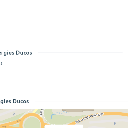
rgies Ducos
es
rgies Ducos