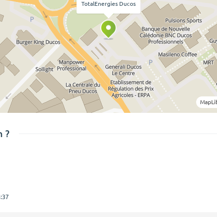
TotalEnergies Ducos
MapLi
 ?
:37