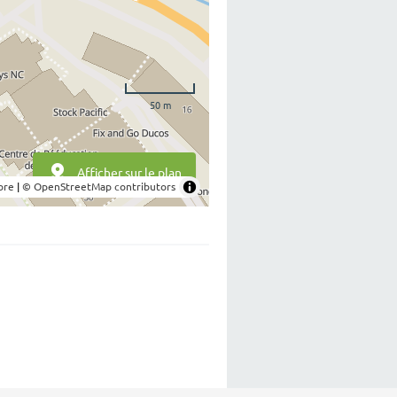
50 m
Afficher sur le plan
bre
|
© OpenStreetMap contributors