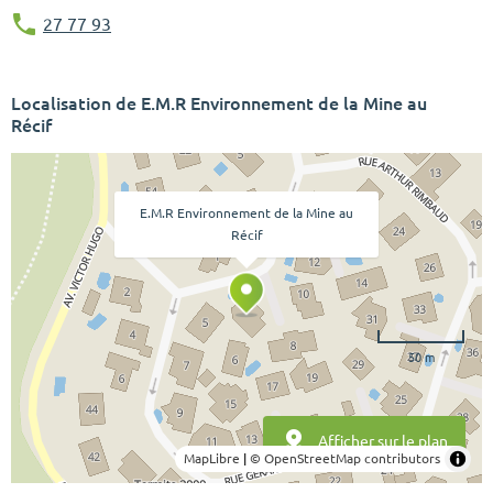
27 77 93
Localisation de E.M.R Environnement de la Mine au
Récif
E.M.R Environnement de la Mine au
Récif
50 m
Afficher sur le plan
MapLibre
|
© OpenStreetMap contributors