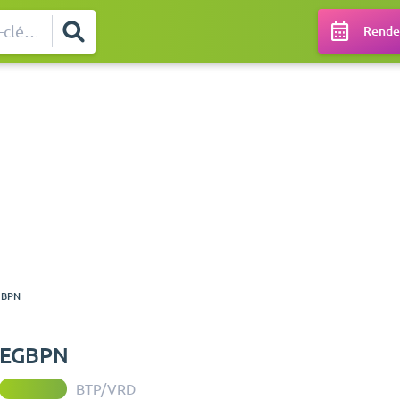
Rendez
GBPN
EGBPN
BTP/VRD