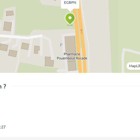
EGBPN
MapLi
 ?
:27