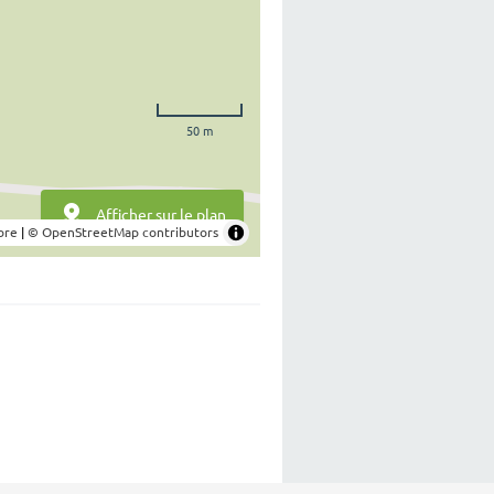
50 m
Afficher sur le plan
bre
|
© OpenStreetMap contributors