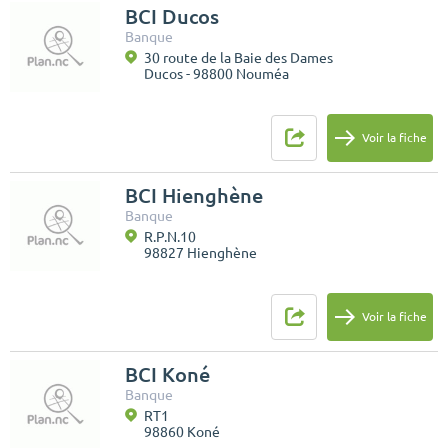
BCI Ducos
Banque
30 route de la Baie des Dames
Ducos - 98800 Nouméa
Voir la fiche
BCI Hienghène
Banque
R.P.N.10
98827 Hienghène
Voir la fiche
BCI Koné
Banque
RT1
98860 Koné