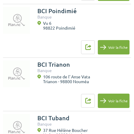
BCI Poindimié
Banque
Vu 6
98822 Poindimié
Voir la fiche
BCI Trianon
Banque
106 route de l' Anse Vata
Trianon - 98800 Nouméa
Voir la fiche
BCI Tuband
Banque
37 Rue Hélène Boucher