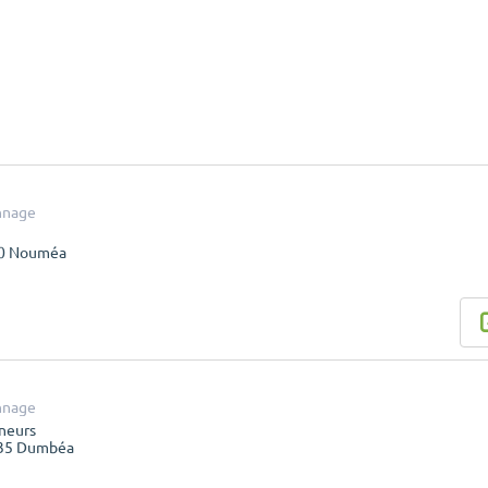
nnage
00 Nouméa
nnage
neurs
835 Dumbéa